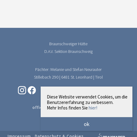
Braunschweiger Hütte
D.A.V. Sektion Braunschweig
Pächter: Melanie und Stefan Neurauter
Stillebach 290 | 6481 St. Leonhard | Tirol
Diese Website verwendet Cookies, um die
Benutzererfahrung zu verbessern.
office@braunschweiger-huette.at
Mehr Infos finden Sie
hier!
Spende für neue Kapelle
ok
Impressum
Datenschutz & Cookies